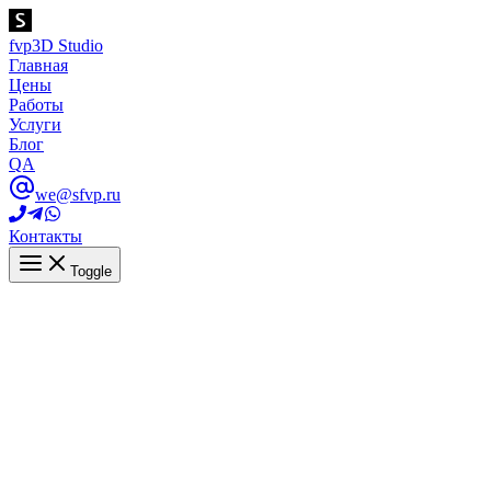
fvp
3D Studio
Главная
Цены
Работы
Услуги
Блог
QA
we@sfvp.ru
Контакты
Toggle
Главная
Вопросы
Типы маркетинга
Вопросы по тегу: Типы
маркетинга