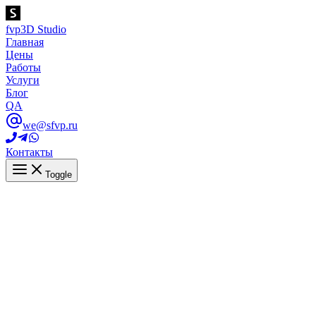
fvp
3D Studio
Главная
Цены
Работы
Услуги
Блог
QA
we@sfvp.ru
Контакты
Toggle
Главная
Услуги
3D & VFX
Услуги