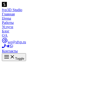
fvp
3D Studio
Главная
Цены
Работы
Услуги
Блог
QA
we@sfvp.ru
Контакты
Toggle
Главная
Вопросы
Вы тут
Что такое Inbound Marketing?
May 31, 2022