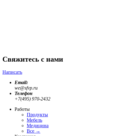
VR в 2025: От устаревшего анаглифа до Apple Vision
Pro
Разбираем все технологии объемного видео: от
музейного анаглифа до современных VR/AR...
VR
August 31, 2025
Свяжитесь с нами
Написать
Email:
we@sfvp.ru
Телефон
+7(495) 970-2432
Работы
Продукты
Мебель
Медицина
Все
→