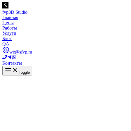
fvp
3D Studio
Главная
Цены
Работы
Услуги
Блог
QA
we@sfvp.ru
Контакты
Toggle
Пользовательское соглашение
Настоящее Пользовательское Соглашение (Далее Соглашение) ре
другой. Сайт Sfvp не является средством массовой информации
используйте сайт Sfvp!
Права и обязанности сторон