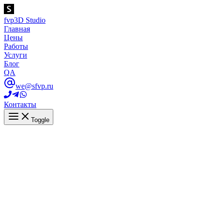
fvp
3D Studio
Главная
Цены
Работы
Услуги
Блог
QA
we@sfvp.ru
Контакты
Toggle
Главная
Вопросы
Вы тут
Чем занимается Pipeline TD?
May 31, 2022