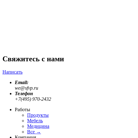
Trikolor
Мини рекламные ролики для онлайн маркета
Umico.az
Previous slide
Next slide
Свяжитесь с нами
Написать
Email:
we@sfvp.ru
Телефон
+7(495) 970-2432
Работы
Продукты
Мебель
Медицина
Все
→
Компания