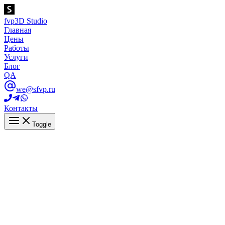
fvp
3D Studio
Главная
Цены
Работы
Услуги
Блог
QA
we@sfvp.ru
Контакты
Toggle
Анимационный ролик светильники