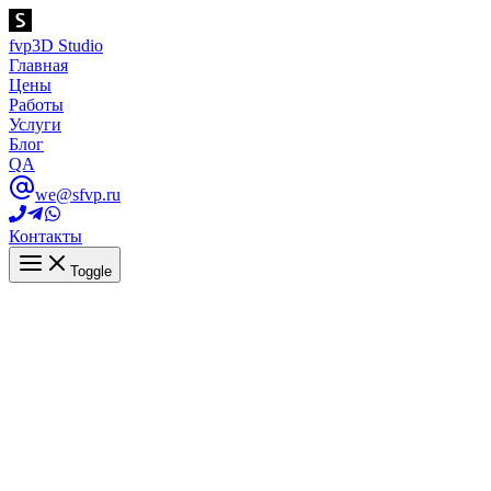
fvp
3D Studio
Главная
Цены
Работы
Услуги
Блог
QA
we@sfvp.ru
Контакты
Toggle
Реклама для ТВ осветительного
оборудования