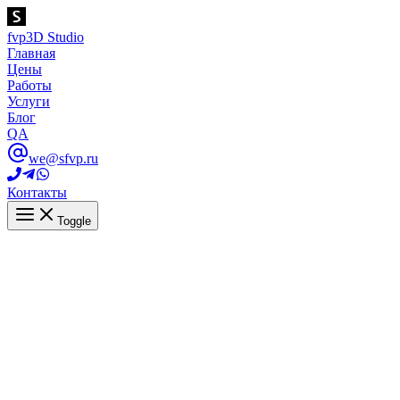
fvp
3D Studio
Главная
Цены
Работы
Услуги
Блог
QA
we@sfvp.ru
Контакты
Toggle
Обзорный рекламный 3D ролик для конд