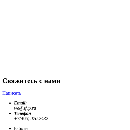
Sberbank
Графическая заставка на детский телеканал
Trikolor
Мини рекламные ролики для онлайн маркета
Umico.az
Previous slide
Next slide
Свяжитесь с нами
Написать
Email:
we@sfvp.ru
Телефон
+7(495) 970-2432
Работы